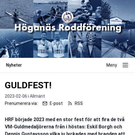
Nyheter
Meny
GULDFEST!
2023-02-06 i
Allmänt
Prenumerera via:
E-post
RSS
HRF började 2023 med en stor fest för att fira de två
VM-Guldmedaljörerna från i höstas: Eskil Borgh och
Dennis Gustavsson vilka ju lyckades med bragden att