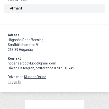
Allmänt
Adress
Höganäs Roddförening

Småbåtshamnen 9

263 39 Höganäs
Kontakt
hoganasroddklubb@gmail.com

Håkan Östergren, ordförande 0707 310749
Drivs med
KlubbenOnline
Logga in