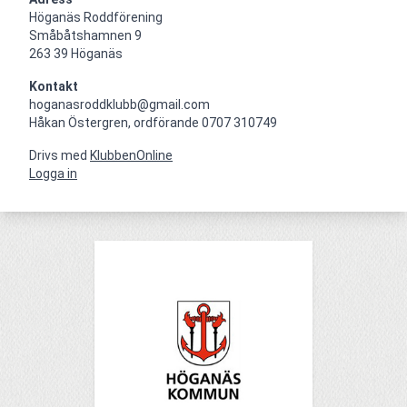
Höganäs Roddförening

Småbåtshamnen 9

263 39 Höganäs
Kontakt
hoganasroddklubb@gmail.com

Håkan Östergren, ordförande 0707 310749
Drivs med
KlubbenOnline
Logga in