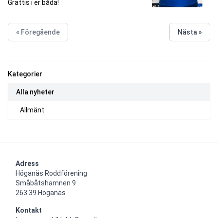
Grattis i er båda!
« Föregående
Nästa »
Kategorier
Alla nyheter
Allmänt
Adress
Höganäs Roddförening

Småbåtshamnen 9

263 39 Höganäs
Kontakt