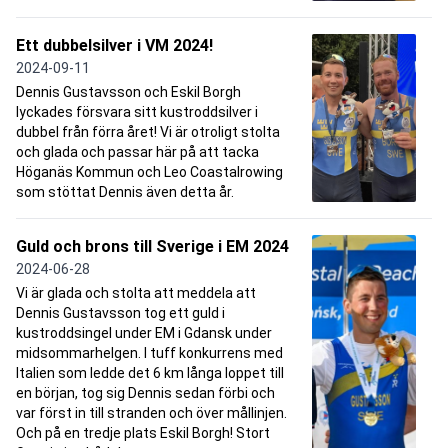
Ett dubbelsilver i VM 2024!
2024-09-11
Dennis Gustavsson och Eskil Borgh
lyckades försvara sitt kustroddsilver i
dubbel från förra året! Vi är otroligt stolta
och glada och passar här på att tacka
Höganäs Kommun och Leo Coastalrowing
som stöttat Dennis även detta år.
Guld och brons till Sverige i EM 2024
2024-06-28
Vi är glada och stolta att meddela att
Dennis Gustavsson tog ett guld i
kustroddsingel under EM i Gdansk under
midsommarhelgen. I tuff konkurrens med
Italien som ledde det 6 km långa loppet till
en början, tog sig Dennis sedan förbi och
var först in till stranden och över mållinjen.
Och på en tredje plats Eskil Borgh! Stort