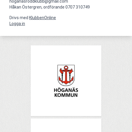
hoganasroddklubb@gmail.com

Håkan Östergren, ordförande 0707 310749
Drivs med
KlubbenOnline
Logga in