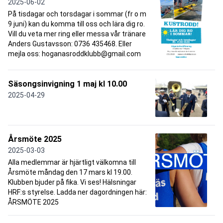
2025-06-02
På tisdagar och torsdagar i sommar (fr o m
9 juni) kan du komma till oss och lära dig ro.
Vill du veta mer ring eller messa vår tränare
Anders Gustavsson: 0736 435468. Eller
mejla oss: hoganasroddklubb@gmail.com
Säsongsinvigning 1 maj kl 10.00
2025-04-29
Årsmöte 2025
2025-03-03
Alla medlemmar är hjärtligt välkomna till
Årsmöte måndag den 17 mars kl 19.00.
Klubben bjuder på fika. Vi ses! Hälsningar
HRF:s styrelse. Ladda ner dagordningen här:
ÅRSMÖTE 2025