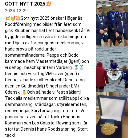
GOTT NYTT 2025💥
2024-12-29
💥🥳💥Gott nytt 2025 önskar Höganäs
Roddförening med bilder från året som
gick. Klubben har haft ett händelserikt år. Vi
byggde äntligen om våra omklädningsrum
med hjälp av föreningens medlemmar, vi
hade prova-på-rodd under
sommarmånaderna, Pappe och Boddi
kammade hem Mastermedlajer (igen!) och
vi deltog i beachsprinten i Varberg, 🥈🥈
Dennis och Eskil tog VM-silver (igen!) i
Genua, vi hade skolbesök och Dennis tog
även en Guldmedalj i Singel under EM i
Gdansk. 🥇Och så hade vi fest såklart!
Tack alla medlemmar som ställt upp i olika
sammanhang, städdagar, styrelsemöten,
renoveringar, korvförsäljning mm mm. Vi
passar här även på att tacka Höganäs
Kommun och Leo Coastal Rowing som i år
stöttat Dennis i hans Roddsatsning. Stort
tack!