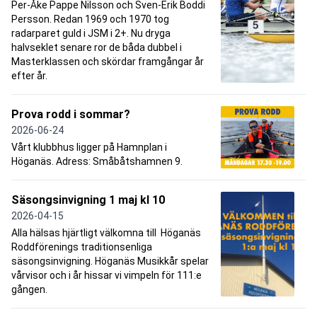
Per-Åke Pappe Nilsson och Sven-Erik Boddi
Persson. Redan 1969 och 1970 tog
radarparet guld i JSM i 2+. Nu dryga
halvseklet senare ror de båda dubbel i
Masterklassen och skördar framgångar år
efter år.
Prova rodd i sommar?
2026-06-24
Vårt klubbhus ligger på Hamnplan i
Höganäs. Adress: Småbåtshamnen 9.
Säsongsinvigning 1 maj kl 10
2026-04-15
Alla hälsas hjärtligt välkomna till Höganäs
Roddförenings traditionsenliga
säsongsinvigning. Höganäs Musikkår spelar
vårvisor och i år hissar vi vimpeln för 111:e
gången.