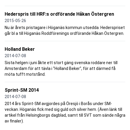
Hederspris till HRF:s ordförande Håkan Östergren
2015-05-26
Nu är årets pristagare i Höganäs kommun utsedda. Hederspriset
går bl a till Höganäs Roddförenings ordförande Håkan Östergren.
Holland Beker
2014-07-08
Sista helgen i juni åkte ett stort gäng svenska roddare ner till
Amsterdam för att tävla i "Holland Beker", för att därmed få
möta tufft motstånd.
Sprint-SM 2014
2014-07-08
2014 års Sprint-SM avgjordes på Öresjö i Borås under SM-
veckan. Höganäs fick med sig guld och silver hem. (Även länk till
artikel från Helsingborgs dagblad, samt till SVT som sände några
av finaler).