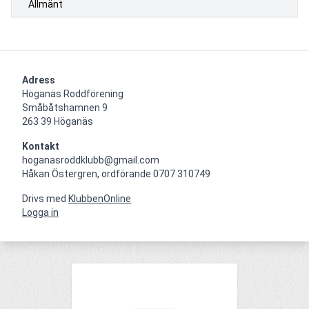
Allmänt
Adress
Höganäs Roddförening

Småbåtshamnen 9

263 39 Höganäs
Kontakt
hoganasroddklubb@gmail.com

Håkan Östergren, ordförande 0707 310749
Drivs med
KlubbenOnline
Logga in